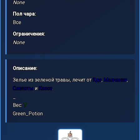
None
Пол чара:
Все
Ограничения:
None
Описание:
Зелье из зеленой травы, лечит от
Яда
,
Молчания
,
Слепоты
и
Хаоса
.
_
Вес:
7
Green_Potion