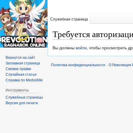
Служебная страница
Требуется авторизац
Перейти
Перейти
Вы должны
войти
, чтобы просмотреть др
к
к
Вернутся на сайт
навигации
поиску
Заглавная страница
Политика конфиденциальности
О Революция 
Свежие правки
Случайная статья
Справка по MediaWiki
Инструменты
Служебные страницы
Версия для печати