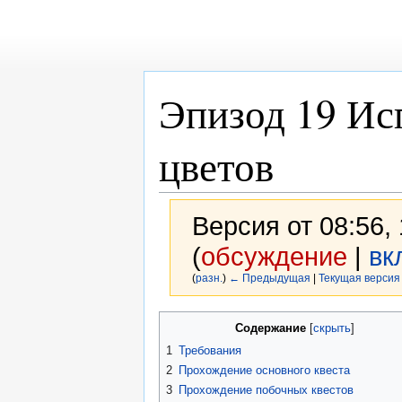
Эпизод 19 Ис
цветов
Версия от 08:56,
(
обсуждение
|
вк
(
разн.
)
← Предыдущая
|
Текущая версия
Перейти
Перейти
Содержание
к
к
1
Требования
навигации
поиску
2
Прохождение основного квеста
3
Прохождение побочных квестов