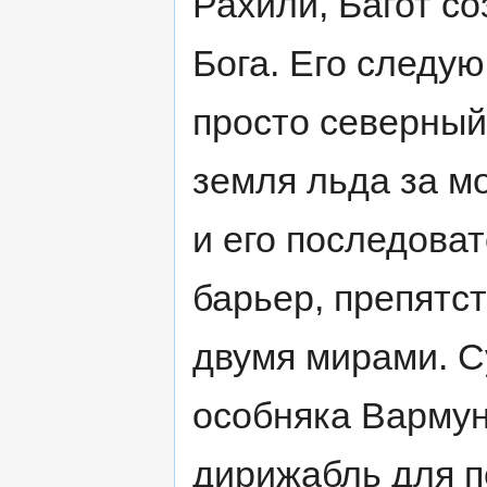
Рахили, Багот с
Бога. Его следу
просто северный
земля льда за м
и его последоват
барьер, препят
двумя мирами. С
особняка Вармун
дирижабль для п