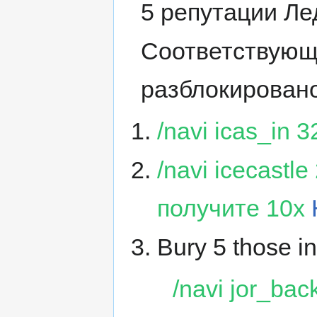
5 репутации Ле
Соответствующ
разблокировано
/navi icas_in 
/navi icecastl
получите 10x
Bury 5 those i
/navi jor_bac