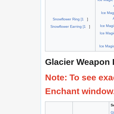
Ice Mag
Snowflower Ring [1
]
Ice Magi
Snowflower Earring [1
]
Ice Magi
Ice Magi
Glacier Weapon
Note:
To see exac
Enchant window. 
S
G