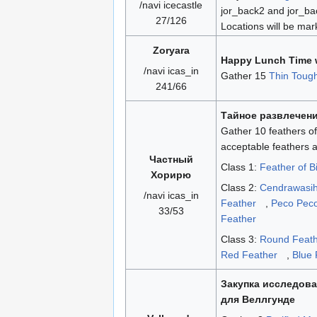
/navi icecastle
jor_back2 and jor_ba
27/126
Locations will be ma
Zoryara
Happy Lunch Time w
/navi icas_in
Gather 15
Thin Tough
241/66
Тайное развлечен
Gather 10 feathers of 
acceptable feathers a
Частный
Class 1:
Feather of B
Хорирю
Class 2:
Cendrawasih
/navi icas_in
Feather
,
Peco Peco
33/53
Feather
Class 3:
Round Feath
Red Feather
,
Blue 
Закупка исследов
для Веллгунде