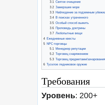
3.1
Святое очищение
3.2
Замерзшее море
3.3
Наблюдение за подземным убеж
3.4
В поисках утраченного
3.5
Особый способ выжить
3.6
Проповедь доктрины
3.7
Любопытные вещи
4
Ежедневные квесты
5
NPC-торговцы
5.1
Менеджер репутации
5.2
Торговец снаряжением
5.3
Торговец предметами/зачаровани
6
Тусклое ледниковое оружие
Требования
Уровень
: 200+