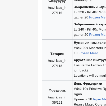
мини-карте.
Сюруруру
Заброшенный карь
/navi icas_in
Lv 220 - Kill 40x Mon
27/116
gather 20
Frozen Me
Заброшенный карь
Lv 240 - Kill 40x Mon
gather 20
Frozen Me
Нужен ли нам хол
Убей 20x Monsters i
10
Frozen Meat
.
Татарин
Хрустящие инстру
/navi icas_in
Ensure the Frozen Tr
27/118
jor_back2.
Locations will be ma
День Фридерики
Убей 10x Primitive 
Фредерик
Rgan.
/navi icas_in
Принеси 10
Rgan Ma
35/121
Rgan's Magic Core a