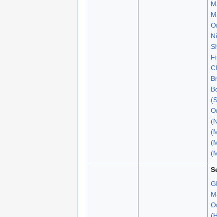
Ma
M
O
Ni
S
Fi
C
B
B
(S
O
(N
(
(M
(
S
G
Ma
O
(H