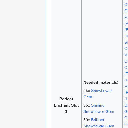
G
Gl
M
(A
(E
D
S
Gl
M
Or
Or
(T
(
Needed materials:
Ma
25x
Snowflower
(E
Gem
Perfect
(
Enchant Slot
35x
Shining
Gl
1
Snowflower Gem
G
O
50x
Brilliant
Gl
Snowflower Gem