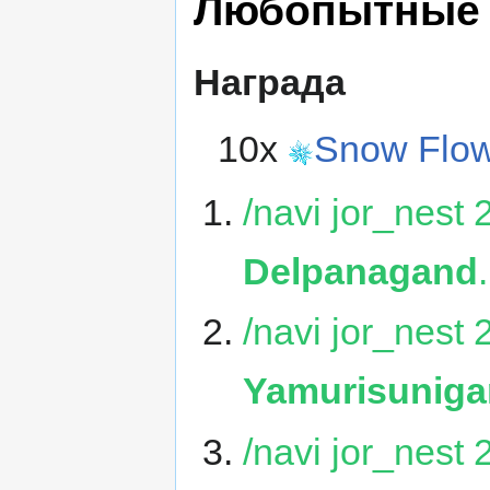
Любопытные
Награда
10x
Snow Flo
/navi jor_nest
Delpanagand
.
/navi jor_nest
Yamurisunig
/navi jor_nest