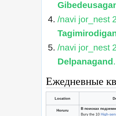
Gibedeusaga
/navi jor_nest
Tagimirodiga
/navi jor_nest
Delpanagand
.
Ежедневные к
Location
De
В поисках подзем
Horuru
Bury the 10
High-sens