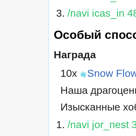
/navi icas_in 
Особый спос
Награда
10x
Snow Flo
Наша драгоценн
Изысканные хо
/navi jor_nest