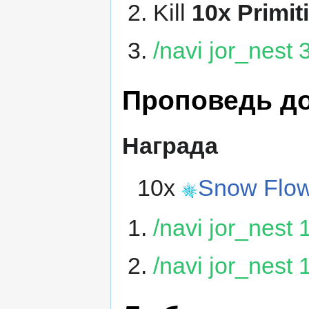
Kill
10x Primit
/navi jor_nest
Проповедь д
Награда
10x
Snow Flo
/navi jor_nest
/navi jor_nest