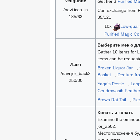
Vellgunde
Get her 3
Purified Ma
/navi icas_in
Can exchange from Fr
185/63
35/121
10x
Low-quali
Purified Magic Co
Выберите меню дл
Gather 10 items for L
items can be request
Ланч
Broken Liquor Jar
,
/navi jor_back2
Basket
,
Denture fr
250/30
Yaga's Pestle
,
Leop
Cendrawasih Feathe
Brown Rat Tail
,
Pie
Копать и копать
Examine the ominous 
jor_ab02.
Местоположения бу