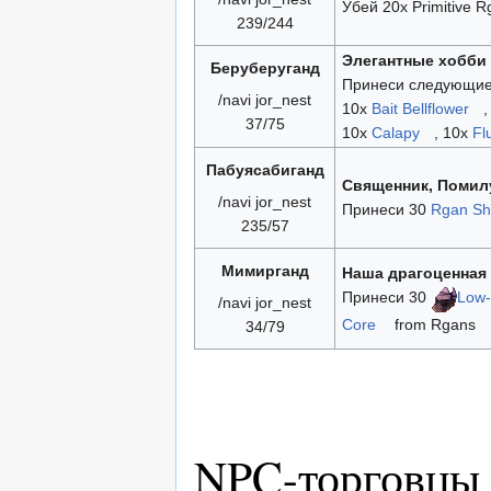
Убей 20x Primitive R
239/244
Элегантные хобби
Беруберуганд
Принеси следующие
/navi jor_nest
10x
Bait Bellflower
,
37/75
10x
Calapy
, 10x
Fl
Пабуясабиганд
Священник, Помил
/navi jor_nest
Принеси 30
Rgan She
235/57
Мимирганд
Наша драгоценная
Принеси 30
Low-
/navi jor_nest
Core
from Rgans
34/79
NPC-торговцы