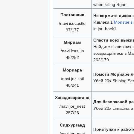
when killing Rgan.
Поставщик
Не кормите диких
Извлеки 1
Monster's
/navi icecastle
in jor_back1
97/177
Спасти всех выжи
Мириам
Найдите выживших в 
/navi icas_in
возвращайтесь в Мар
48/252
262/179
Мориара
Помоги Мориаре л
/navi jor_tail
Убей 20x Shining S
48/241
Ханадосараганд
Для безопасной р
/navi jor_nest
Убей 20x Limacina и
257/26
Сидхурганд
Приступай к работ
/navi jor_nest