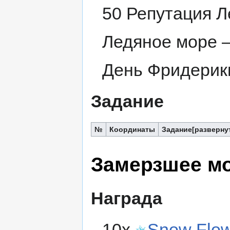
50 Репутация Л
Ледяное море 
День Фридерик
Задание
№
Координаты
Задание
Замерзшее м
Награда
10x
Snow Flo