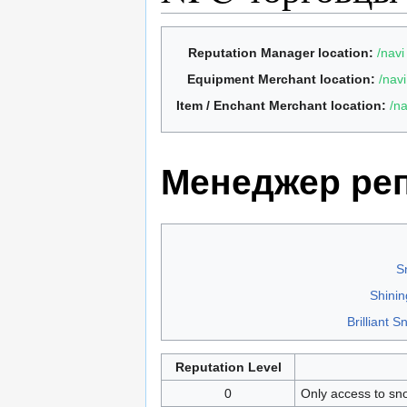
Reputation Manager location:
/navi
Equipment Merchant location:
/navi
Item / Enchant Merchant location:
/na
Менеджер ре
S
Shini
Brilliant 
Reputation Level
0
Only access to sno