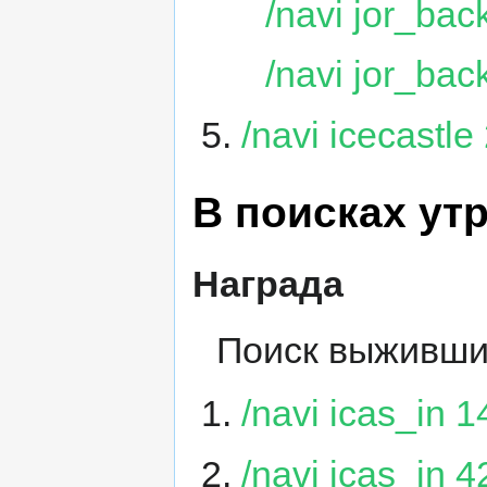
/navi jor_bac
/navi jor_bac
/navi icecastl
В поисках ут
Награда
Поиск выживши
/navi icas_in 
/navi icas_in 