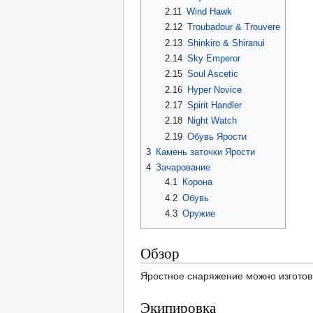
2.11
Wind Hawk
2.12
Troubadour & Trouvere
2.13
Shinkiro & Shiranui
2.14
Sky Emperor
2.15
Soul Ascetic
2.16
Hyper Novice
2.17
Spirit Handler
2.18
Night Watch
2.19
Обувь Ярости
3
Камень заточки Ярости
4
Зачарование
4.1
Корона
4.2
Обувь
4.3
Оружие
Обзор
Яростное снаряжение можно изготовит
Экипировка