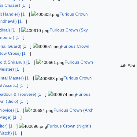
ss Chaser) [1
]
t Handler) [1
]
Furious Crown
indhawk) [1
]
inal) [1
]
Furious Crown (Sky
mperor) [1
]
ial Guard) [1
]
Furious Crown
dow Cross) [1
]
o & Shiranui) [1
]
Furious Crown
4th Slot 
Meister) [1
]
tal Master) [1
]
Furious Crown
l Ascetic) [1
]
adour & Trouvere) [1
]
Furious
n (Biolo) [1
]
Novice) [1
]
Furious Crown (Arch
Mage) [1
]
tor) [1
]
Furious Crown (Night's
Watch) [1
]