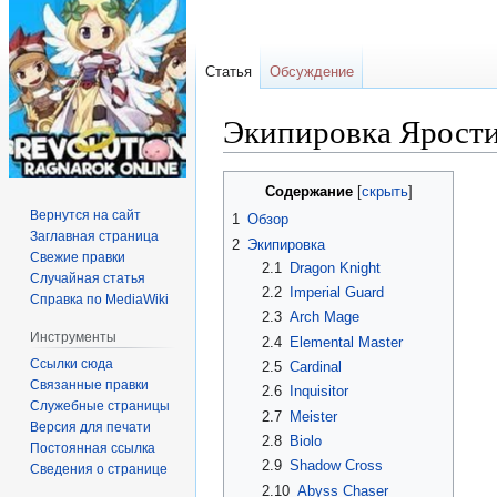
Статья
Обсуждение
Экипировка Ярост
Перейти
Перейти
Содержание
к
к
Вернутся на сайт
1
Обзор
навигации
поиску
Заглавная страница
2
Экипировка
Свежие правки
2.1
Dragon Knight
Случайная статья
2.2
Imperial Guard
Справка по MediaWiki
2.3
Arch Mage
Инструменты
2.4
Elemental Master
Ссылки сюда
2.5
Cardinal
Связанные правки
2.6
Inquisitor
Служебные страницы
2.7
Meister
Версия для печати
2.8
Biolo
Постоянная ссылка
2.9
Shadow Cross
Сведения о странице
2.10
Abyss Chaser