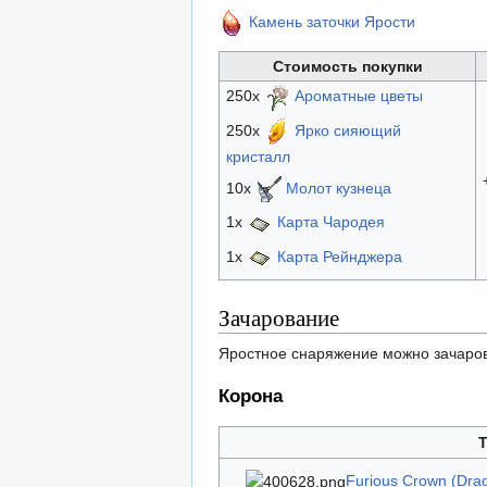
Камень заточки Ярости
Стоимость покупки
250x
Ароматные цветы
250x
Ярко сияющий
кристалл
10x
Молот кузнеца
1x
Карта Чародея
1x
Карта Рейнджера
Зачарование
Яростное снаряжение можно зачаров
Корона
T
Furious Crown (Drag