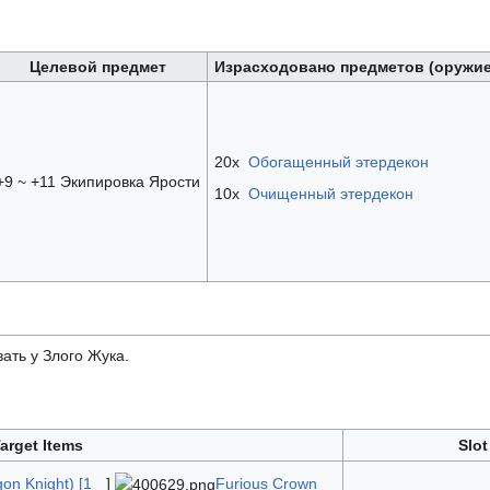
Целевой предмет
Израсходовано предметов (оружие
20x
Обогащенный этердекон
+9 ~ +11 Экипировка Ярости
10x
Очищенный этердекон
ать у Злого Жука.
arget Items
Slot
on Knight) [1
]
Furious Crown