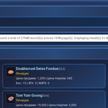
ound a total of 27948 record(s) across 1398 page(s). Displaying result(s) 61-8
Doublecrust Swiss Fondue
(563)
Лечащее
Цена продажи: 1,200 | Цена покупки: 600
Вес: 15 | АТК: 0 | MATK: 0
Tom Yum Goong
(566)
Лечащее
Цена продажи: 10,000 | Цена покупки: 5,000